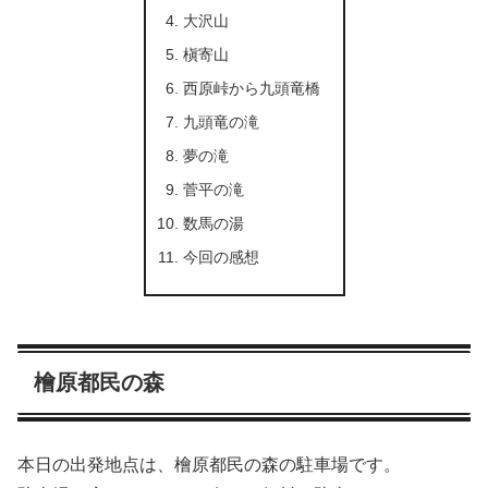
大沢山
槇寄山
西原峠から九頭竜橋
九頭竜の滝
夢の滝
菅平の滝
数馬の湯
今回の感想
檜原都民の森
本日の出発地点は、檜原都民の森の駐車場です。