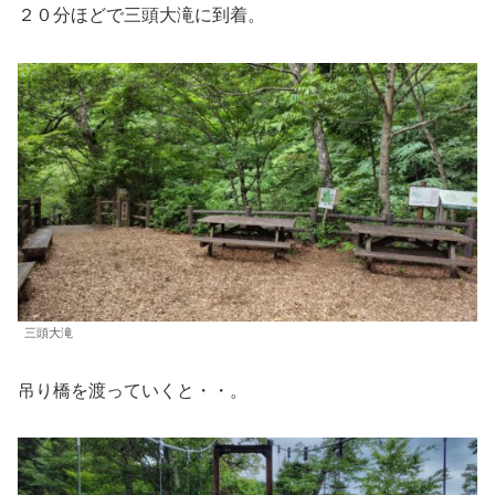
２０分ほどで三頭大滝に到着。
三頭大滝
吊り橋を渡っていくと・・。