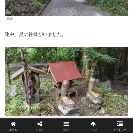
車道
途中、足の神様がいました。
足の神様
ホーム
シェア
目次へ
トップ
サイドバー