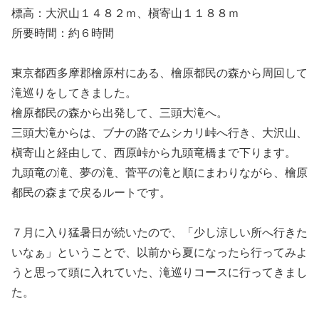
標高：大沢山１４８２ｍ、槇寄山１１８８ｍ
所要時間：約６時間
東京都西多摩郡檜原村にある、檜原都民の森から周回して
滝巡りをしてきました。
檜原都民の森から出発して、三頭大滝へ。
三頭大滝からは、ブナの路でムシカリ峠へ行き、大沢山、
槇寄山と経由して、西原峠から九頭竜橋まで下ります。
九頭竜の滝、夢の滝、菅平の滝と順にまわりながら、檜原
都民の森まで戻るルートです。
７月に入り猛暑日が続いたので、「少し涼しい所へ行きた
いなぁ」ということで、以前から夏になったら行ってみよ
うと思って頭に入れていた、滝巡りコースに行ってきまし
た。