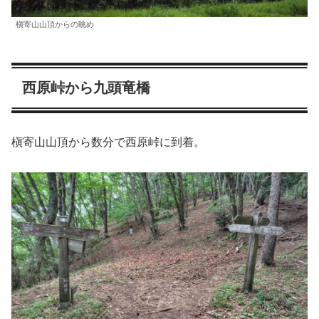
槇寄山山頂からの眺め
西原峠から九頭竜橋
槇寄山山頂から数分で西原峠に到着。