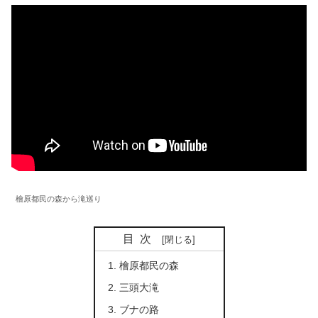
檜原都民の森から滝巡り
目次
檜原都民の森
三頭大滝
ブナの路