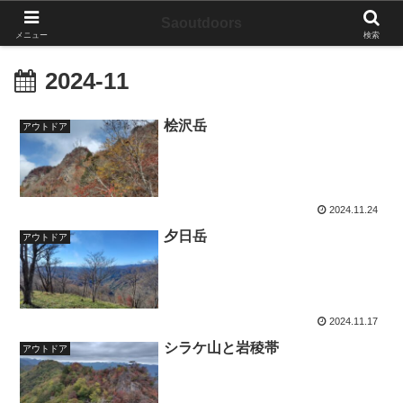
Saoutdoors
メニュー
検索
2024-11
桧沢岳
アウトドア
2024.11.24
夕日岳
アウトドア
2024.11.17
シラケ山と岩稜帯
アウトドア