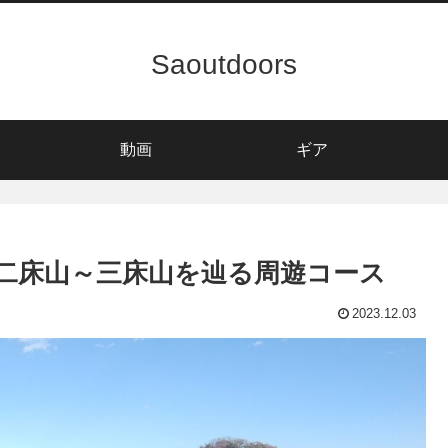
Saoutdoors
動画
ギア
二床山～三床山を辿る周遊コース
2023.12.03