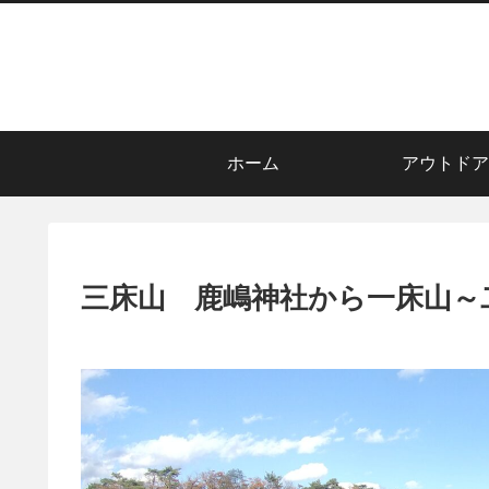
ホーム
アウトドア
三床山 鹿嶋神社から一床山～