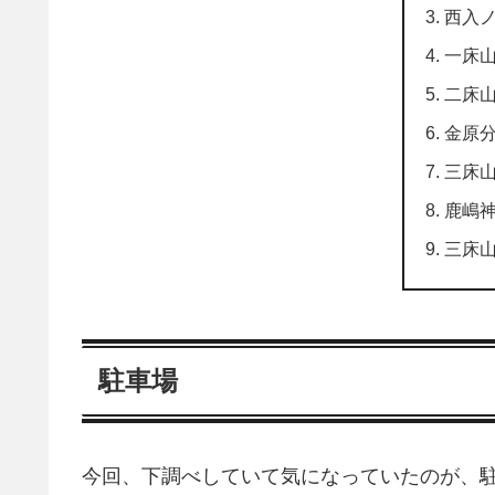
西入
一床
二床
金原
三床
鹿嶋
三床
駐車場
今回、下調べしていて気になっていたのが、