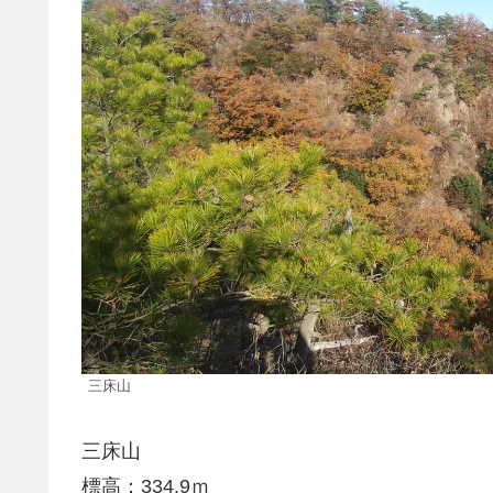
三床山
三床山
標高：334.9ｍ