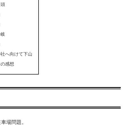
ノ頭
山
山
分岐
山
神社へ向けて下山
山の感想
駐車場問題。