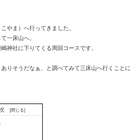
とこやま）へ行ってきました。
して一床山へ。
鹿嶋神社に下りてくる周回コースです。
とありそうだなぁ、と調べてみて三床山へ行くことに
。
次
場
口