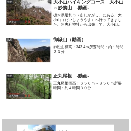
堂（秋葉山登山口）まで下りてくるコー
大小山ハイキングコース 大小山
動画
スです。
～妙義山 -動画-
栃木県足利市（あしかがし）にある、大
小山（だいしょうやま）へ行ってきまし
た。阿夫利神社から出発して、大小山、
妙義山を登って一周するコースです。
御嶽山（動画）
動画
御嶽山標高：343.4ｍ所要時間：約１時間
３０分
正丸尾根 -動画-
動画
正丸尾根標高：６５０ｍ～８５０ｍ所要
時間：約４時間３０分