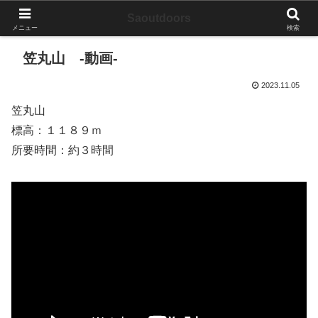
Saoutdoors
メニュー
検索
笠丸山 -動画-
2023.11.05
笠丸山
標高：１１８９ｍ
所要時間：約３時間