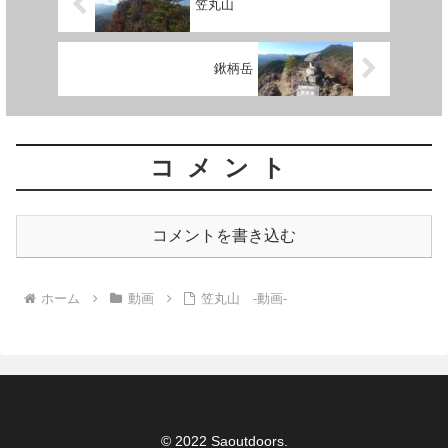
笠丸山
鍬柄岳
コメント
コメントを書き込む
ホーム
動画
笠丸山 -動画-
© 2022 Saoutdoors.