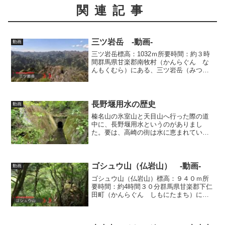
関連記事
三ツ岩岳 -動画-
動画
三ツ岩岳標高：1032ｍ所要時間：約３時
間群馬県甘楽郡南牧村（かんらぐん な
んもくむら）にある、三ツ岩岳（みつい
わだけ）へ行ってきました。大仁田ダム
から出発して、竜王大権現コースから山
頂へ登り、帰りは尾根コースで下りてく
る周回ルートです。
長野堰用水の歴史
動画
榛名山の氷室山と天目山へ行った際の道
中に、長野堰用水というのがありまし
た。要は、高崎の街は水に恵まれていな
かったので、隧道（トンネル）を掘って
榛名湖から水を引いた、ということらし
いです。長野堰用水は、映像に収めてい
たので動画にしてみました。
ゴシュウ山（仏岩山） -動画-
動画
ゴシュウ山（仏岩山）標高：９４０ｍ所
要時間：約4時間３０分群馬県甘楽郡下仁
田町（かんらぐん しもにたまち）にあ
る、ゴシュウ山へ行ってきました。集落
の上部にある水道施設の横から入り、ゴ
シュウ山～秋葉山（あきやさん）～不動