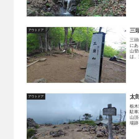
三
アウトドア
三頭
にあ
山登
は、
下山
太
アウトドア
栃木
駐車
山頂
場跡