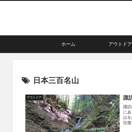
ホーム
アウトドア
日本三百名山
諏
アウトドア
諏訪
にあ
山を
往復