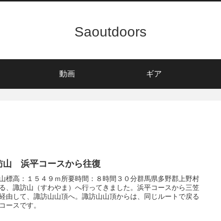
Saoutdoors
動画
ギア
訪山 浜平コースから往復
山標高：１５４９ｍ所要時間：８時間３０分群馬県多野郡上野村
る、諏訪山（すわやま）へ行ってきました。浜平コースから三笠
経由して、諏訪山山頂へ。諏訪山山頂からは、同じルートで戻る
コースです。