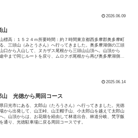
2026.06.09
頭山
山標高：１５２４ｍ所要時間：約７時間東京都西多摩郡奥多摩町
る、三頭山（みとうさん）へ行ってきました。奥多摩湖側の三頭
山口から入山して、ヌカザス尾根から三頭山山頂へ。山頂から
途中まで同じルートを戻り、ムロクボ尾根から再び奥多摩湖側へ
しました。
2025.06.14
郎山 光徳から周回コース
県日光市にある、太郎山（たろうさん）へ行ってきました。光徳
場から出発して、山王峠、山王帽子山、小太郎山を越えて太郎山
へ。山頂からは、お花畑を経由して林道出合、林道分岐、梵字飯
を通り、光徳駐車場に戻る周回コースです。