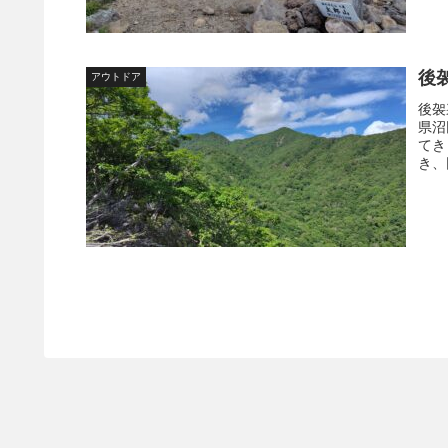
後
アウトドア
後袈
県沼
てき
き、