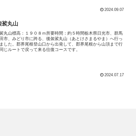
2024.09.07
袈裟丸山
裟丸山標高：１９０８ｍ所要時間：約５時間栃木県日光市、群馬
田市、みどり市に跨る、後袈裟丸山（あとけさまるやま）へ行っ
ました。郡界尾根登山口から出発して、郡界尾根から山頂まで行
同じルートで戻って来る往復コースです。
2024.07.17