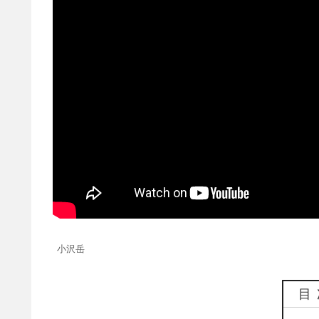
小沢岳
目