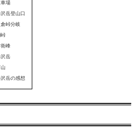
駐車場
小沢岳登山口
八倉峠分岐
椚峠
前衛峰
小沢岳
下山
小沢岳の感想