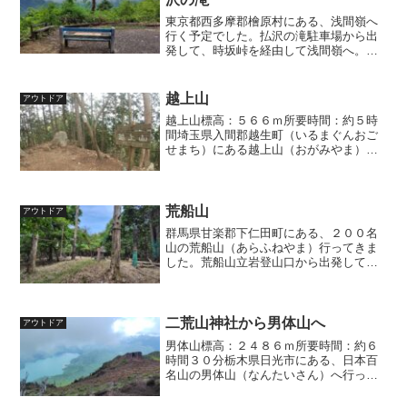
東京都西多摩郡檜原村にある、浅間嶺へ
行く予定でした。払沢の滝駐車場から出
発して、時坂峠を経由して浅間嶺へ。同
じルートで戻って、払沢の滝見物という
予定でしたが、途中でトラブルに遭遇し
て引き返すことに・・・。
越上山
アウトドア
越上山標高：５６６ｍ所要時間：約５時
間埼玉県入間郡越生町（いるまぐんおご
せまち）にある越上山（おがみやま）へ
行ってきました。桂木展望台から出発し
て、桂木峠、天望峠、椎ノ木山、鼻曲
山、カイ立場、一本杉峠、笹郷林道交点
を経由して越上山山頂へ。同じコースを
荒船山
アウトドア
折り返してくるルートです。
群馬県甘楽郡下仁田町にある、２００名
山の荒船山（あらふねやま）行ってきま
した。荒船山立岩登山口から出発して、
田口峠分岐、星尾峠と経由し荒船山の頂
稜へ。艫岩（ともいわ）まで足を伸ばし
て休憩。下山は、星尾峠方面に同じ道を
下り、左岸コース分岐、荒船山分岐と経
二荒山神社から男体山へ
アウトドア
由して、荒船山立岩登山口まで戻るルー
男体山標高：２４８６ｍ所要時間：約６
トです。
時間３０分栃木県日光市にある、日本百
名山の男体山（なんたいさん）へ行って
きました。二荒神社から山頂へ向かい、
同じルートで下山する往復コースです。