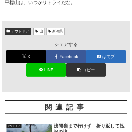
平標山は、いつかリトライだな。
アウトドア
山
新潟県
シェアする
X
Facebook
はてブ
LINE
コピー
関連記事
浅間嶺まで行けず 折り返して払
アウトドア
沢の滝