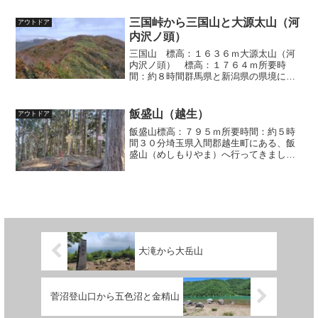
三国峠から三国山と大源太山（河
アウトドア
内沢ノ頭）
三国山 標高：１６３６ｍ大源太山（河
内沢ノ頭） 標高：１７６４ｍ所要時
間：約８時間群馬県と新潟県の県境にあ
る三国峠から、三国山（みくにやま）と
大源太山（だいげんたさん）へ行ってき
ました。新三国トンネルの群馬県側から
飯盛山（越生）
アウトドア
登り始めて、三国峠を通り三国山へ。三
飯盛山標高：７９５ｍ所要時間：約５時
国山からは、県境の尾根を歩いて大源太
間３０分埼玉県入間郡越生町にある、飯
山まで。帰りは、同じルートで三国峠ま
盛山（めしもりやま）へ行ってきまし
で戻り、旧三国街道を少し歩いて駐車場
た。横吹峠から四寸道（高山街道）を通
近くに下りました。
り、関八州見晴台を経由して飯盛山山頂
へ。山頂からは、大平尾根を通って下山
するコースです。
大滝から大岳山
菅沼登山口から五色沼と金精山