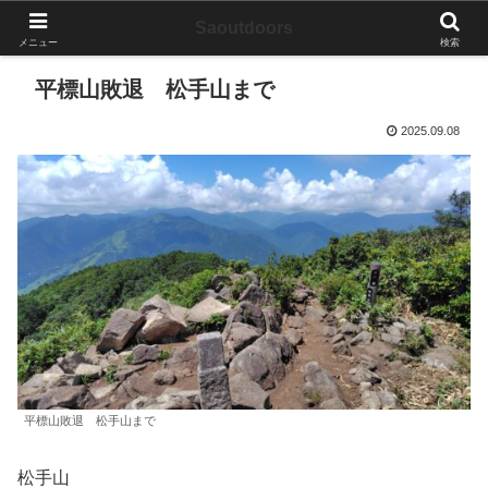
Saoutdoors
メニュー
検索
平標山敗退 松手山まで
2025.09.08
平標山敗退 松手山まで
松手山